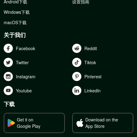
Android下载
设置指南
Windows下载
macOS下载
关于我们
Facebook
Reddit
Twitter
Tiktok
Instagram
Pinterest
Youtube
Linkedln
下载
Get it on
Download on the
Google Play
App Store